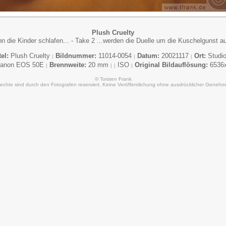
Plush Cruelty
n die Kinder schlafen... - Take 2 ...werden die Duelle um die Kuschelgunst a
tel:
Plush Cruelty
Bildnummer:
11014-0054
Datum:
20021117
Ort:
Studi
|
|
|
anon EOS 50E
Brennweite:
20 mm
ISO
Original Bildauflösung:
6536x
|
|
|
|
© Torsten Frank
Rechte sind durch den Fotografen reserviert. Keine Veröffentlichung ohne ausdrücklicher Genehm