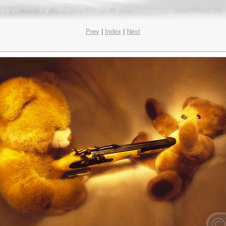
Prev
|
Index
|
Next