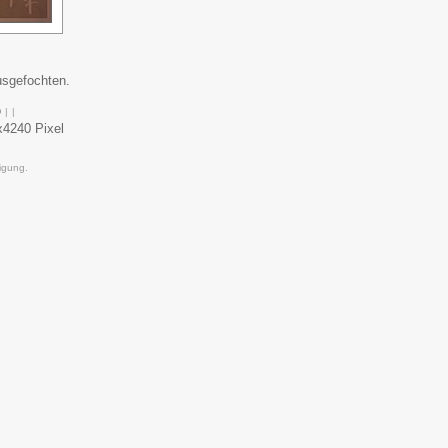
usgefochten.
o
|
|
4240 Pixel
igung.