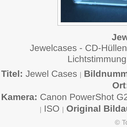
Jew
Jewelcases - CD-Hüllen 
Lichtstimmung,
Titel:
Jewel Cases
Bildnumm
|
Ort
Kamera:
Canon PowerShot G
ISO
Original Bild
|
|
© T