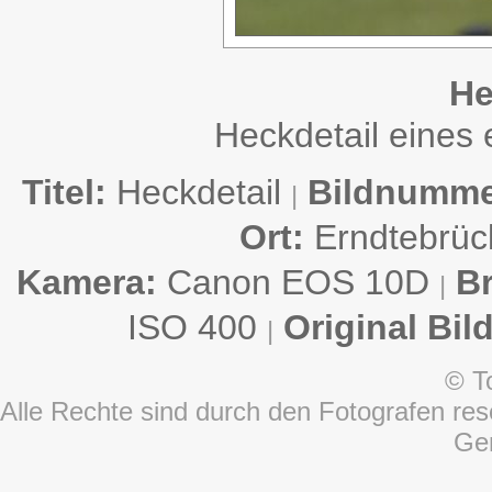
He
Heckdetail eines
Titel:
Heckdetail
Bildnumme
|
Ort:
Erndtebrü
Kamera:
Canon EOS 10D
B
|
ISO 400
Original Bil
|
© T
Alle Rechte sind durch den Fotografen rese
Ge