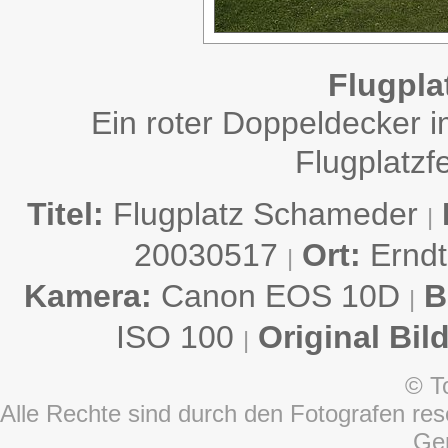
Flugpla
Ein roter Doppeldecker 
Flugplatzf
Titel:
Flugplatz Schameder
|
20030517
Ort:
Ernd
|
Kamera:
Canon EOS 10D
B
|
ISO 100
Original Bil
|
© T
Alle Rechte sind durch den Fotografen rese
Ge