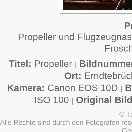
P
Propeller und Flugzeugnas
Frosch
Titel:
Propeller
Bildnumme
|
Ort:
Erndtebrü
Kamera:
Canon EOS 10D
B
|
ISO 100
Original Bil
|
© T
Alle Rechte sind durch den Fotografen rese
Ge