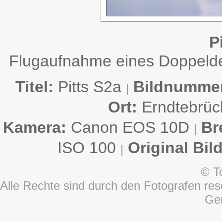
P
Flugaufnahme eines Doppelde
Titel:
Pitts S2a
Bildnumme
|
Ort:
Erndtebrü
Kamera:
Canon EOS 10D
Br
|
ISO 100
Original Bil
|
© T
Alle Rechte sind durch den Fotografen rese
Ge