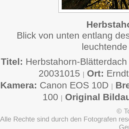
Herbstah
Blick von unten entlang d
leuchtend
Titel:
Herbstahorn-Blätterdac
20031015
Ort:
Ernd
|
Kamera:
Canon EOS 10D
Br
|
100
Original Bilda
|
© T
Alle Rechte sind durch den Fotografen rese
Ge