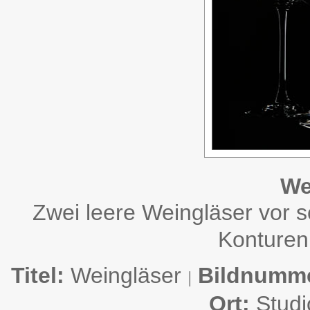
We
Zwei leere Weingläser vor 
Konturen
Titel:
Weingläser
Bildnumme
|
Ort:
Stud