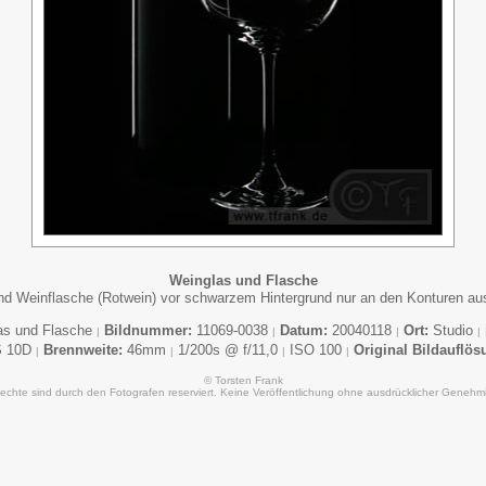
Weinglas und Flasche
nd Weinflasche (Rotwein) vor schwarzem Hintergrund nur an den Konturen aus
as und Flasche
Bildnummer:
11069-0038
Datum:
20040118
Ort:
Studio
|
|
|
|
S 10D
Brennweite:
46mm
1/200s @ f/11,0
ISO 100
Original Bildauflös
|
|
|
|
© Torsten Frank
Rechte sind durch den Fotografen reserviert. Keine Veröffentlichung ohne ausdrücklicher Genehm