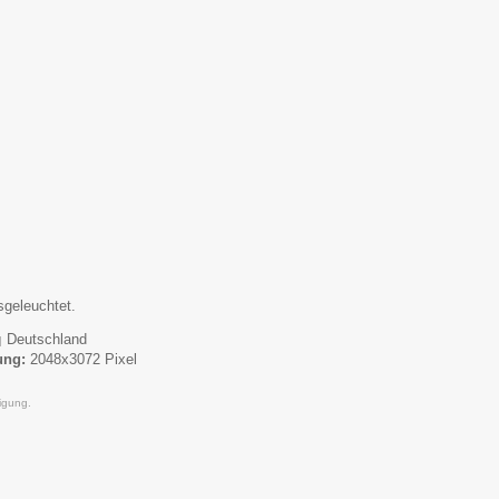
geleuchtet.
Deutschland
|
ung:
2048x3072 Pixel
igung.