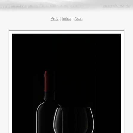
Prev
|
Index
|
Next