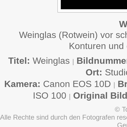
W
Weinglas (Rotwein) vor s
Konturen und 
Titel:
Weinglas
Bildnumme
|
Ort:
Stud
Kamera:
Canon EOS 10D
B
|
ISO 100
Original Bil
|
© T
Alle Rechte sind durch den Fotografen rese
Ge