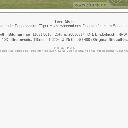
Tiger Moth
artender Doppeldecker "Tiger Moth" während des Flugplatzfestes in Schame
Moth
Bildnummer:
11031-0015
Datum:
20030517
Ort:
Erndtebrück
NRW
|
|
|
|
S 10D
Brennweite:
110mm
1/320s @ f/5,6
ISO 400
Original Bildauflös
|
|
|
|
© Torsten Frank
Rechte sind durch den Fotografen reserviert. Keine Veröffentlichung ohne ausdrücklicher Genehm