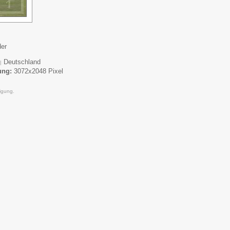
der
Deutschland
|
ung:
3072x2048 Pixel
igung.