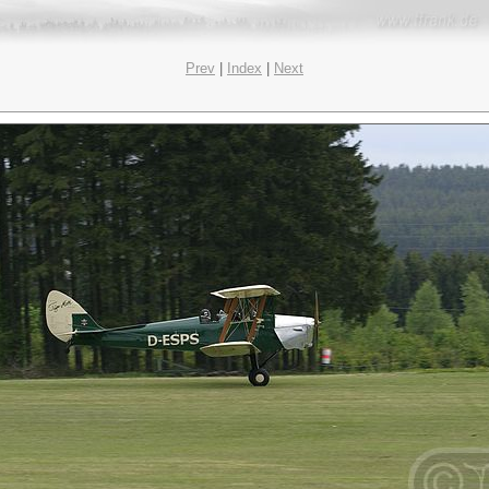
Prev
|
Index
|
Next