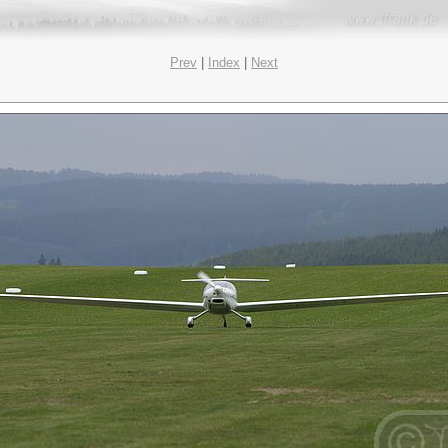
Prev
|
Index
|
Next