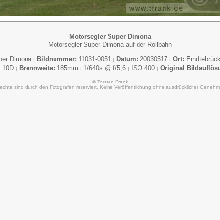
Motorsegler Super Dimona
Motorsegler Super Dimona auf der Rollbahn
uper Dimona
Bildnummer:
11031-0051
Datum:
20030517
Ort:
Erndtebrüc
|
|
|
 10D
Brennweite:
185mm
1/640s @ f/5,6
ISO 400
Original Bildauflös
|
|
|
|
© Torsten Frank
Rechte sind durch den Fotografen reserviert. Keine Veröffentlichung ohne ausdrücklicher Genehm