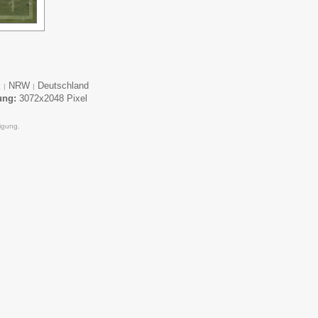
k
NRW
Deutschland
|
|
ung:
3072x2048 Pixel
igung.