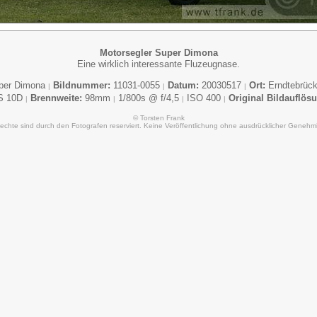
Motorsegler Super Dimona
Eine wirklich interessante Fluzeugnase.
uper Dimona
Bildnummer:
11031-0055
Datum:
20030517
Ort:
Erndtebrüc
|
|
|
S 10D
Brennweite:
98mm
1/800s @ f/4,5
ISO 400
Original Bildauflös
|
|
|
|
© Torsten Frank
Rechte sind durch den Fotografen reserviert. Keine Veröffentlichung ohne ausdrücklicher Genehm