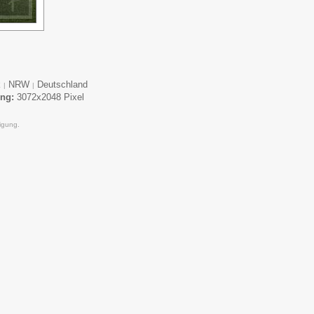
k
NRW
Deutschland
|
|
ung:
3072x2048 Pixel
igung.