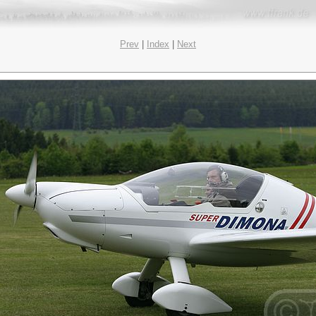
Prev
|
Index
|
Next