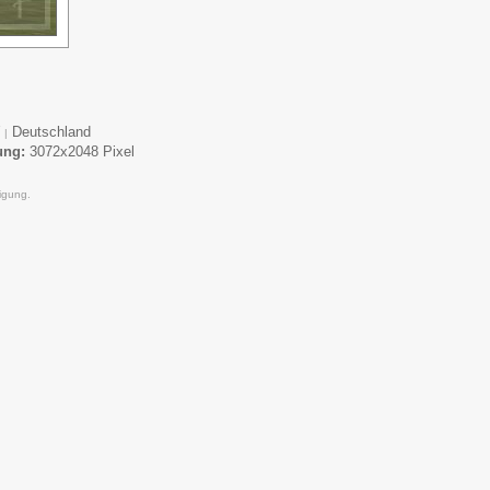
W
Deutschland
|
ung:
3072x2048 Pixel
igung.