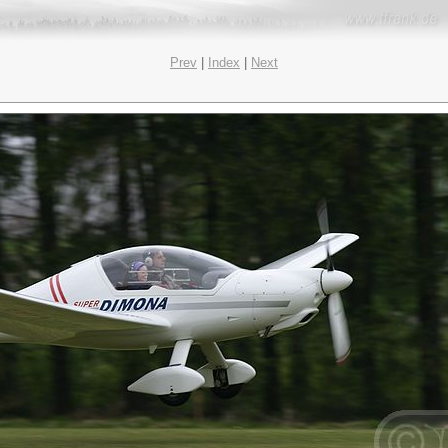
Prev
|
Index
|
Next