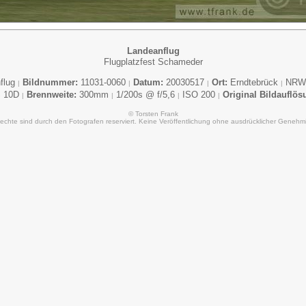
Landeanflug
Flugplatzfest Schameder
flug
Bildnummer:
11031-0060
Datum:
20030517
Ort:
Erndtebrück
NR
|
|
|
|
 10D
Brennweite:
300mm
1/200s @ f/5,6
ISO 200
Original Bildauflös
|
|
|
|
© Torsten Frank
Rechte sind durch den Fotografen reserviert. Keine Veröffentlichung ohne ausdrücklicher Genehm