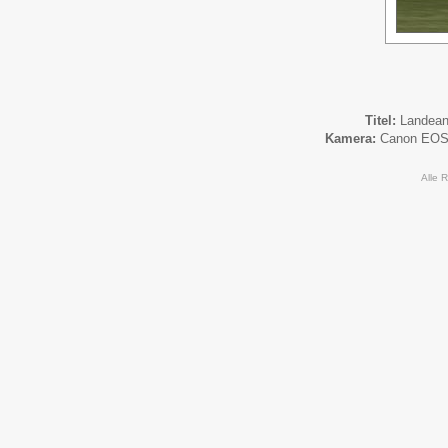
Titel:
Landean
Kamera:
Canon EOS
Alle 