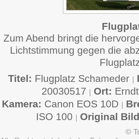
Flugpla
Zum Abend bringt die hervor
Lichtstimmung gegen die ab
Flugplat
Titel:
Flugplatz Schameder
|
20030517
Ort:
Ernd
|
Kamera:
Canon EOS 10D
Br
|
ISO 100
Original Bil
|
© T