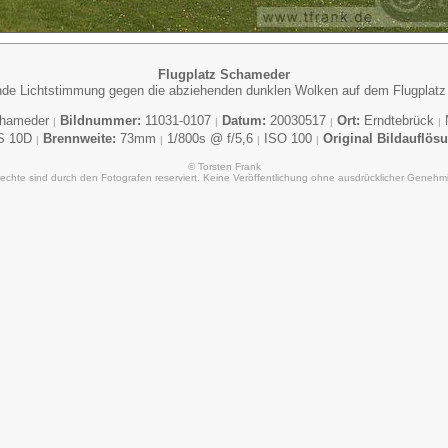
Flugplatz Schameder
de Lichtstimmung gegen die abziehenden dunklen Wolken auf dem Flugplatz i
chameder
Bildnummer:
11031-0107
Datum:
20030517
Ort:
Erndtebrück
|
|
|
|
S 10D
Brennweite:
73mm
1/800s @ f/5,6
ISO 100
Original Bildauflös
|
|
|
|
© Torsten Frank
Rechte sind durch den Fotografen reserviert. Keine Veröffentlichung ohne ausdrücklicher Genehm