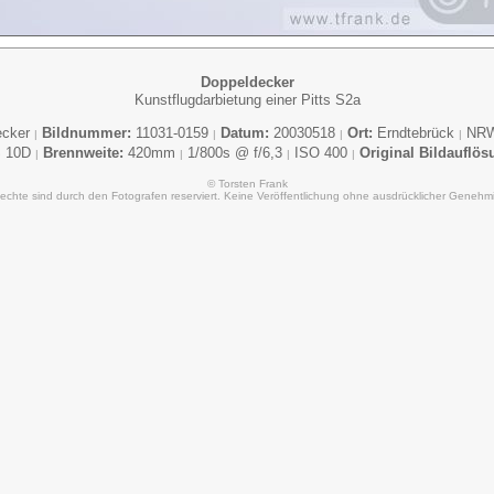
Doppeldecker
Kunstflugdarbietung einer Pitts S2a
ecker
Bildnummer:
11031-0159
Datum:
20030518
Ort:
Erndtebrück
NR
|
|
|
|
 10D
Brennweite:
420mm
1/800s @ f/6,3
ISO 400
Original Bildauflös
|
|
|
|
© Torsten Frank
Rechte sind durch den Fotografen reserviert. Keine Veröffentlichung ohne ausdrücklicher Genehm