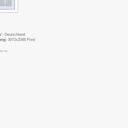
W
Deutschland
|
ung:
3072x2048 Pixel
igung.