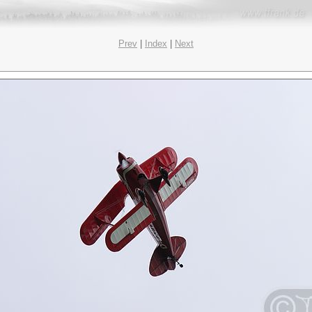
Prev
|
Index
|
Next