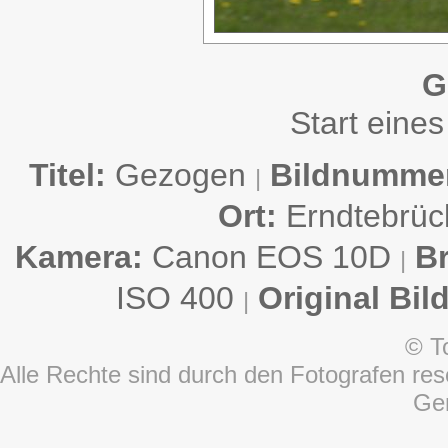
G
Start eine
Titel:
Gezogen
Bildnumme
|
Ort:
Erndtebrü
Kamera:
Canon EOS 10D
B
|
ISO 400
Original Bil
|
© T
Alle Rechte sind durch den Fotografen rese
Ge