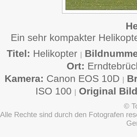
He
Ein sehr kompakter Helikopt
Titel:
Helikopter
Bildnumme
|
Ort:
Erndtebrü
Kamera:
Canon EOS 10D
B
|
ISO 100
Original Bil
|
© T
Alle Rechte sind durch den Fotografen rese
Ge