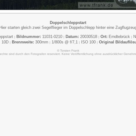
Doppelschleppstart
Hier starten gleich zwei Segelflieger im Doppelschlepp hinter eine Zugflugzeu
eppstart
Bildnummer:
11031-0210
Datum:
20030518
Ort:
Erndtebrück
N
|
|
|
|
 10D
Brennweite:
300mm
1/800s @ f/7,1
ISO 100
Original Bildauflös
|
|
|
|
© Torsten Frank
Rechte sind durch den Fotografen reserviert. Keine Veröffentlichung ohne ausdrücklicher Genehm