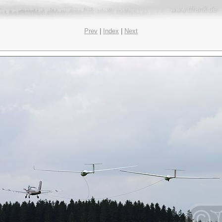
Prev
|
Index
|
Next