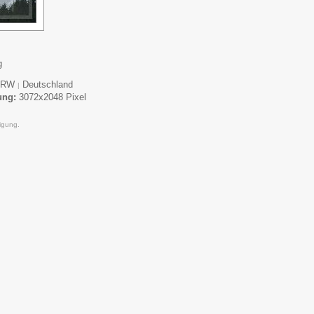
g
RW
Deutschland
|
ung:
3072x2048 Pixel
igung.