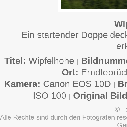
Wi
Ein startender Doppeldeck
er
Titel:
Wipfelhöhe
Bildnumme
|
Ort:
Erndtebrü
Kamera:
Canon EOS 10D
B
|
ISO 100
Original Bil
|
© T
Alle Rechte sind durch den Fotografen rese
Ge