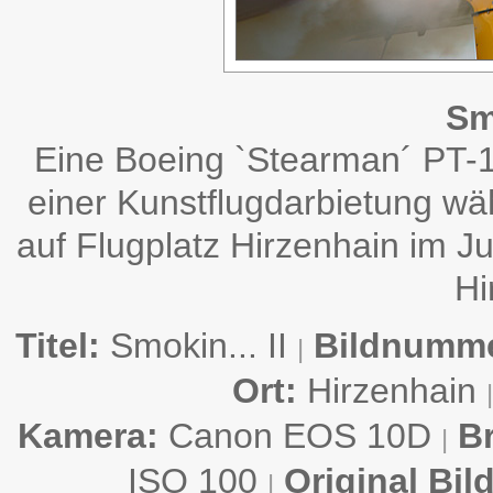
Smo
Eine Boeing `Stearman´ PT-17
einer Kunstflugdarbietung wä
auf Flugplatz Hirzenhain im Ju
Hi
Titel:
Smokin... II
Bildnumme
|
Ort:
Hirzenhain
|
Kamera:
Canon EOS 10D
B
|
ISO 100
Original Bil
|