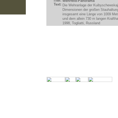
Titel:
Wehrfeld-Panorama
Text:
Die Wehranlage der Kuibyschewskaja 
Dimensionen der großen Stauhaltunge
insgesamt eine Länge von 1009 Me
und dem allein 730 m langen Krafth
1998, Togliatti, Russland